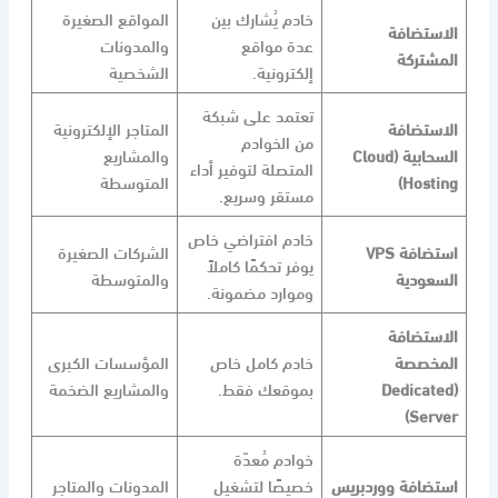
خادم يُشارك بين
المواقع الصغيرة
الاستضافة
عدة مواقع
والمدونات
المشتركة
إلكترونية.
الشخصية
تعتمد على شبكة
الاستضافة
المتاجر الإلكترونية
من الخوادم
السحابية (Cloud
والمشاريع
المتصلة لتوفير أداء
Hosting)
المتوسطة
مستقر وسريع.
خادم افتراضي خاص
استضافة VPS
الشركات الصغيرة
يوفر تحكمًا كاملاً
السعودية
والمتوسطة
وموارد مضمونة.
الاستضافة
المخصصة
خادم كامل خاص
المؤسسات الكبرى
(Dedicated
بموقعك فقط.
والمشاريع الضخمة
Server)
خوادم مُعدّة
استضافة ووردبريس
خصيصًا لتشغيل
المدونات والمتاجر