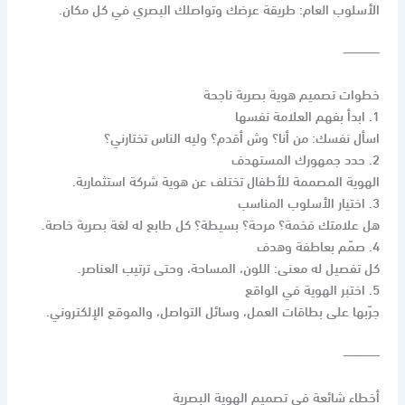
الأسلوب العام: طريقة عرضك وتواصلك البصري في كل مكان.
⸻
خطوات تصميم هوية بصرية ناجحة
1. ابدأ بفهم العلامة نفسها
اسأل نفسك: من أنا؟ وش أقدم؟ وليه الناس تختارني؟
2. حدد جمهورك المستهدف
الهوية المصممة للأطفال تختلف عن هوية شركة استثمارية.
3. اختيار الأسلوب المناسب
هل علامتك فخمة؟ مرحة؟ بسيطة؟ كل طابع له لغة بصرية خاصة.
4. صمّم بعاطفة وهدف
كل تفصيل له معنى: اللون، المساحة، وحتى ترتيب العناصر.
5. اختبر الهوية في الواقع
جرّبها على بطاقات العمل، وسائل التواصل، والموقع الإلكتروني.
⸻
أخطاء شائعة في تصميم الهوية البصرية