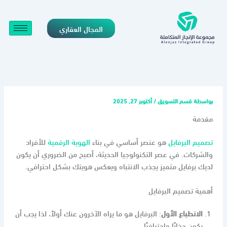
خطي
لى
المجال العقاري
لمحتوى
بواسطة
قسم التسويق
/
أكتوبر 27, 2025
مقدمة
تصميم البرفايل
هو عنصر أساسي في بناء
الهوية الرقمية
للأفراد
والشركات. في عصر التكنولوجيا الحديثة، أصبح من الضروري أن يكون
لديك برفايل متميز يجذب الانتباه ويعكس هويتك بشكل احترافي.
أهمية تصميم البرفايل
الانطباع الأول
: البرفايل هو ما يراه الآخرون عنك أولاً، لذا يجب أن
يكون جذابًا واحترافيًا.